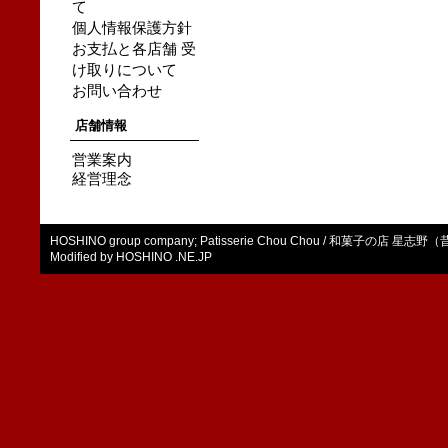
て
個人情報保護方針
お支払と各店舗 受
け取りについて
お問い合わせ
店舗情報
営業案内
経営理念
HOSHINO group company;
Patisserie Chou Chou
/
和菓子の店 星志野（
Modified by
HOSHINO .NE.JP