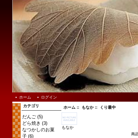
•
ホーム
•
ログイン
カテゴリ
ホーム
::
もなか
:: くり最中
だんご
(5)
どら焼き
(3)
もなか
なつかしのお菓
商品
子
(6)