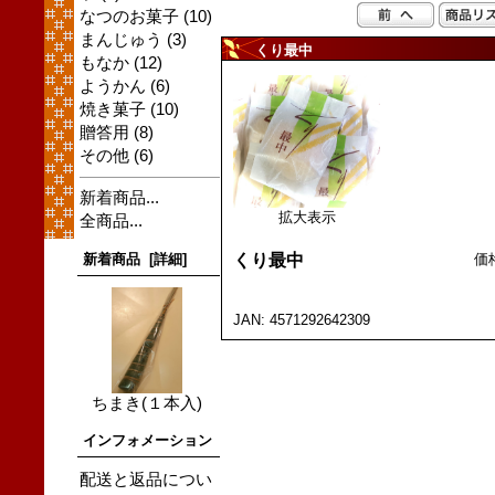
なつのお菓子
(10)
まんじゅう
(3)
くり最中
もなか
(12)
ようかん
(6)
焼き菓子
(10)
贈答用
(8)
その他
(6)
新着商品...
拡大表示
全商品...
新着商品 [詳細]
くり最中
価
JAN: 4571292642309
ちまき(１本入)
インフォメーション
配送と返品につい